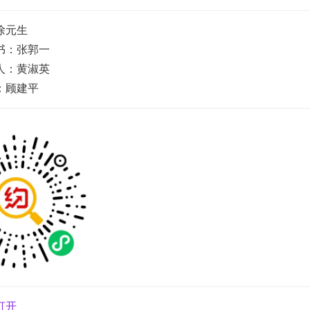
徐元生
书：张郭一
人：黄淑英
：顾建平
打开