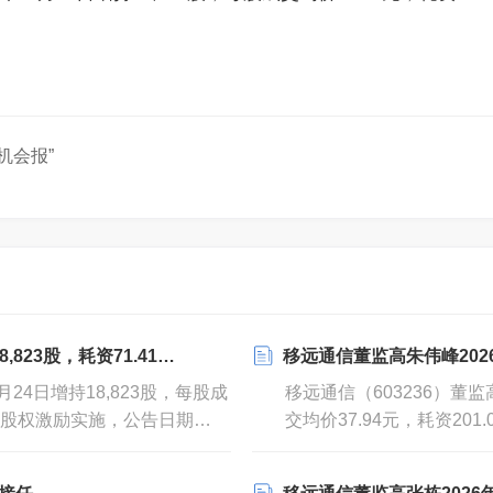
机会报”
23股，耗资71.41万元
移远通信董监高朱伟峰2026年07
月24日增持18,823股，每股成
移远通信（603236）董监高
因为股权激励实施，公告日期
交均价37.94元，耗资2
2026年07月22日。