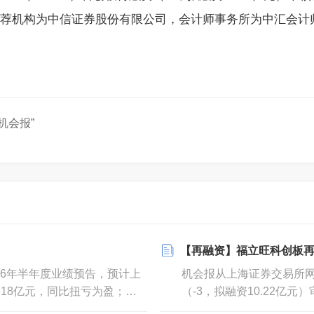
9日，保荐机构为中信证券股份有限公司，会计师事务所为中汇
机会报”
【再融资】福立旺科创板再
2026年半年度业绩预告，预计上
机会报从上海证券交易所网
0.18亿元，同比扭亏为盈；扣
（-3，拟融资10.22亿元
元，同比扭亏为盈。结合一季报数
01日，受理日期为2026