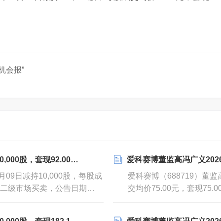
机会报”
00股，套现92.00万元
爱科赛博董监高冯广义2026年0
月09日减持10,000股，每股成
爱科赛博（688719）董监高
因为二级市场买卖，公告日期
交均价75.00元，套现7
2026年05月12日。